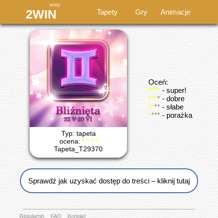
sklep
2WIN
Tapety
Gry
Animacje
Oceń:
****
- super!
***
*
- dobre
**
**
- słabe
*
***
- porażka
Typ: tapeta
ocena:
* * * *
Tapeta_T29370
Sprawdź jak uzyskać dostęp do treści – kliknij tutaj
Regulamin
FAQ
Kontakt